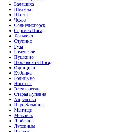
Балашиха
Щелково
Шатура
Чехов
Солнечногорск
Сергиев Посад
Хотьково
Ступино
Руза
Раменское
Пушкино
Павловский Посад
Одинцово
Кубинка
Голицыно
Ногинск
Электроугли
Старая Купавна
Апрелевка
Наро-Фоминск
Мытищи
Можайск
Люберцы
Луховицы
Видное