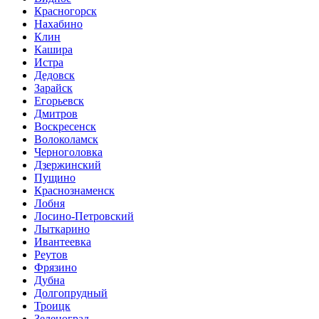
Красногорск
Нахабино
Клин
Кашира
Истра
Дедовск
Зарайск
Егорьевск
Дмитров
Воскресенск
Волоколамск
Черноголовка
Дзержинский
Пущино
Краснознаменск
Лобня
Лосино-Петровский
Лыткарино
Ивантеевка
Реутов
Фрязино
Дубна
Долгопрудный
Троицк
Зеленоград