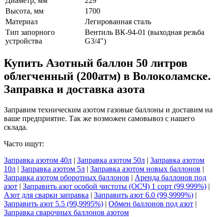
Диаметр, мм
229
Высота, мм
1700
Материал
Легированная сталь
Тип запорного
Вентиль ВК-94-01 (выходная резьба
устройства
G3/4")
Купить Азотный баллон 50 литров
облегченный (200атм) в Волоколамске.
Заправка и доставка азота
Заправим техническим азотом газовые баллоны и доставим на
ваше предприятие. Так же возможен самовывоз с нашего
склада.
Часто ищут:
Заправка азотом 40л
|
Заправка азотом 50л
|
Заправка азотом
10л
|
Заправка азотом 5л
|
Заправка азотом новых баллонов
|
Заправка азотом оборотных баллонов
|
Аренда баллонов под
азот
|
Заправить азот особой чистоты (ОСЧ) 1 сорт (99,999%)
|
Азот для сварки заправка
|
Заправить азот 6.0 (99,9999%)
|
Заправить азот 5.5 (99,9995%)
|
Обмен баллонов под азот
|
Заправка сварочных баллонов азотом