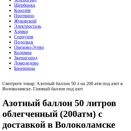
Щербинка
Королёв
Протвино
Жуковский
Электросталь
Химки
Серпухов
Подольск
Орехово-Зуево
Коломна
Звенигород
Домодедово
Бронницы
Смотрите товар: Азотный баллон 50 л на 200 атм под азот в
Волоколамске. Газовый баллон под азот
Азотный баллон 50 литров
облегченный (200атм) с
доставкой в Волоколамске