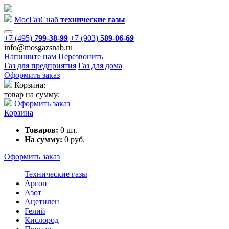
Мос
Газ
Снаб
технические газы
+7 (495)
799-38-99
+7 (903)
589-06-69
info@mosgazsnab.ru
Напишите нам
Перезвонить
Газ для предприятия
Газ для дома
Оформить заказ
Корзина:
товар на сумму:
Оформить заказ
Корзина
Товаров:
0
шт.
На сумму:
0
руб.
Оформить заказ
Технические газы
Аргон
Азот
Ацетилен
Гелий
Кислород