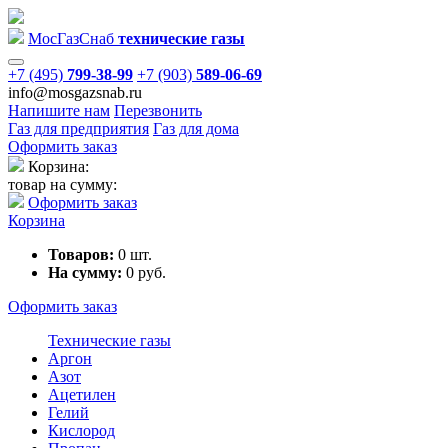
Мос
Газ
Снаб
технические газы
+7 (495)
799-38-99
+7 (903)
589-06-69
info@mosgazsnab.ru
Напишите нам
Перезвонить
Газ для предприятия
Газ для дома
Оформить заказ
Корзина:
товар на сумму:
Оформить заказ
Корзина
Товаров:
0
шт.
На сумму:
0
руб.
Оформить заказ
Технические газы
Аргон
Азот
Ацетилен
Гелий
Кислород