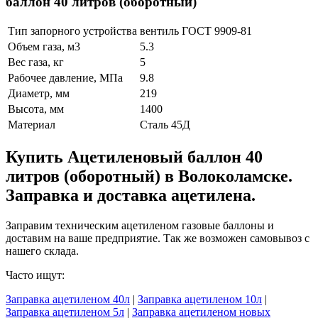
баллон 40 литров (оборотный)
Тип запорного устройства
вентиль ГОСТ 9909-81
Объем газа, м3
5.3
Вес газа, кг
5
Рабочее давление, МПа
9.8
Диаметр, мм
219
Высота, мм
1400
Материал
Сталь 45Д
Купить Ацетиленовый баллон 40
литров (оборотный) в Волоколамске.
Заправка и доставка ацетилена.
Заправим техническим ацетиленом газовые баллоны и
доставим на ваше предприятие. Так же возможен самовывоз с
нашего склада.
Часто ищут:
Заправка ацетиленом 40л
|
Заправка ацетиленом 10л
|
Заправка ацетиленом 5л
|
Заправка ацетиленом новых