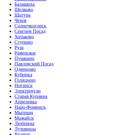
Балашиха
Щелково
Шатура
Чехов
Солнечногорск
Сергиев Посад
Хотьково
Ступино
Руза
Раменское
Пушкино
Павловский Посад
Одинцово
Кубинка
Голицыно
Ногинск
Электроугли
Старая Купавна
Апрелевка
Наро-Фоминск
Мытищи
Можайск
Люберцы
Луховицы
Видное