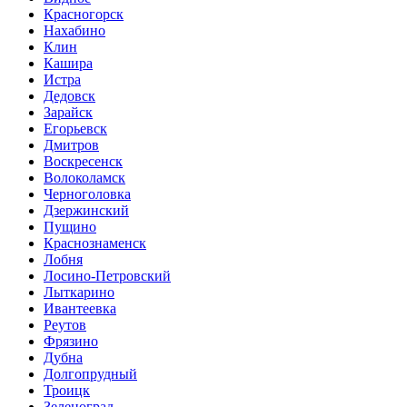
Красногорск
Нахабино
Клин
Кашира
Истра
Дедовск
Зарайск
Егорьевск
Дмитров
Воскресенск
Волоколамск
Черноголовка
Дзержинский
Пущино
Краснознаменск
Лобня
Лосино-Петровский
Лыткарино
Ивантеевка
Реутов
Фрязино
Дубна
Долгопрудный
Троицк
Зеленоград